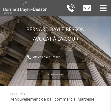
BERNARD
BAYLE-
BESSON
BERNARD BAYLE-BESSON
AVOCAT À LA COUR
Afficher le numéro
En savoir plus
Accueil
›
Renouvellement de bail commercial Marseille