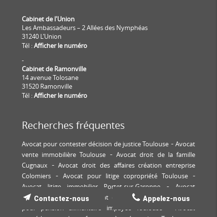
Cabinet de l'Union
Les Ambassadeurs – 2 Allées des Nymphéas
31240 L’Union
Tél :
Afficher le numéro
-
Cabinet de Ramonville
14 avenue Tolosane
31520 Ramonville
Tél :
Afficher le numéro
Recherches fréquentes
Avocat pour contester décision de justice Toulouse
Avocat
vente immobilière Toulouse
Avocat droit de la famille
Cugnaux
Avocat droit des affaires création entreprise
Colomiers
Avocat pour litige copropriété Toulouse
Avocat litige immobilier Portet-sur-Garonne
Avocat
indivision Toulouse
Avocat expulsion Blagnac
Avocat
Contactez-nous
Appelez-nous
pour pension alimentaire impayée Toulouse
Avocat