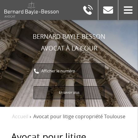
BERNARD
BAYLE-
BESSON
BERNARD BAYLE-BESSON
AVOCAT À LA COUR
Afficher le numéro
En savoir plus
Accueil
›
Avocat pour litige copropriété Toulouse
Avocat pour litige