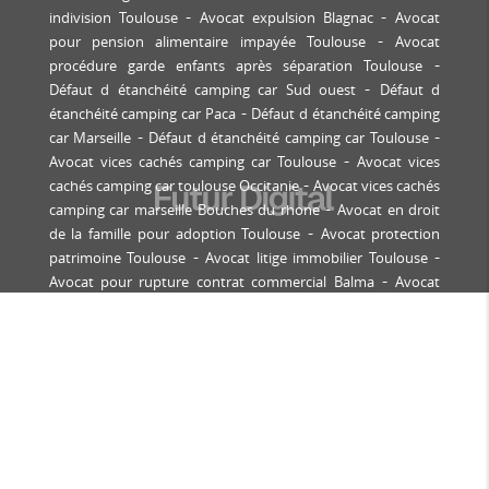
indivision Toulouse
Avocat expulsion Blagnac
Avocat
pour pension alimentaire impayée Toulouse
Avocat
procédure garde enfants après séparation Toulouse
Défaut d étanchéité camping car Sud ouest
Défaut d
étanchéité camping car Paca
Défaut d étanchéité camping
car Marseille
Défaut d étanchéité camping car Toulouse
Avocat vices cachés camping car Toulouse
Avocat vices
cachés camping car toulouse Occitanie
Avocat vices cachés
camping car marseille Bouches du rhone
Avocat en droit
de la famille pour adoption Toulouse
Avocat protection
patrimoine Toulouse
Avocat litige immobilier Toulouse
Avocat pour rupture contrat commercial Balma
Avocat
droit immobilier Balma
Avocat contentieux locatif
Tournefeuille
Avocat bail commercial Labège
Avocat
expulsion locataire Toulouse
Avocat pour contentieux
construction immobilière Castanet-Tolosan
Avocat
copropriété Toulouse
Avocat pour recouvrement de
créances professionnelles Toulouse
Avocat copropriété
Saint-Orens
Avocat droit des affaires Toulouse
Avocat
défense victime accident corporel Toulouse
Avocat droit