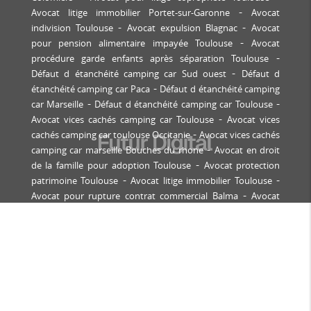
Avocat litige immobilier Portet-sur-Garonne
Avocat
indivision Toulouse
Avocat expulsion Blagnac
Avocat
pour pension alimentaire impayée Toulouse
Avocat
procédure garde enfants après séparation Toulouse
Défaut d étanchéité camping car Sud ouest
Défaut d
étanchéité camping car Paca
Défaut d étanchéité camping
car Marseille
Défaut d étanchéité camping car Toulouse
Avocat vices cachés camping car Toulouse
Avocat vices
cachés camping car toulouse Occitanie
Avocat vices cachés
camping car marseille Bouches du rhone
Avocat en droit
de la famille pour adoption Toulouse
Avocat protection
patrimoine Toulouse
Avocat litige immobilier Toulouse
Avocat pour rupture contrat commercial Balma
Avocat
droit immobilier Balma
Avocat contentieux locatif
Tournefeuille
Avocat bail commercial Labège
Avocat
expulsion locataire Toulouse
Avocat pour contentieux
construction immobilière Castanet-Tolosan
Avocat
copropriété Toulouse
Avocat pour recouvrement de
créances professionnelles Toulouse
Avocat copropriété
Saint-Orens
Avocat droit des affaires Toulouse
Avocat