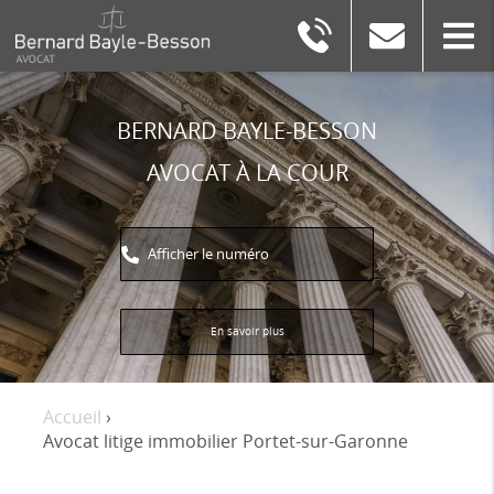
BERNARD
BAYLE-
BESSON
BERNARD BAYLE-BESSON
AVOCAT À LA COUR
Afficher le numéro
En savoir plus
Accueil
›
Avocat litige immobilier Portet-sur-Garonne