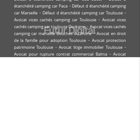
étanchéité camping car Paca
Défaut d étanchéité camping
car Marseille
Défaut d étanchéité camping car Toulouse
Avocat vices cachés camping car Toulouse
Avocat vices
cachés camping car toulouse Occitanie
Avocat vices cachés
camping car marseille Bouches du rhone
Avocat en droit
de la famille pour adoption Toulouse
Avocat protection
patrimoine Toulouse
Avocat litige immobilier Toulouse
Avocat pour rupture contrat commercial Balma
Avocat
droit immobilier Balma
Avocat contentieux locatif
Tournefeuille
Avocat bail commercial Labège
Avocat
expulsion locataire Toulouse
Avocat pour contentieux
construction immobilière Castanet-Tolosan
Avocat
copropriété Toulouse
Avocat pour recouvrement de
créances professionnelles Toulouse
Avocat copropriété
Saint-Orens
Avocat droit des affaires Toulouse
Avocat
défense victime accident corporel Toulouse
Avocat droit
de la famille Toulouse
Avocat spécialiste divorce
contentieux Toulouse
Comment choisir son avocat pour
un divorce Toulouse
Renouvellement de bail commercial
Marseille
Renouvellement de bail commercial toulouse