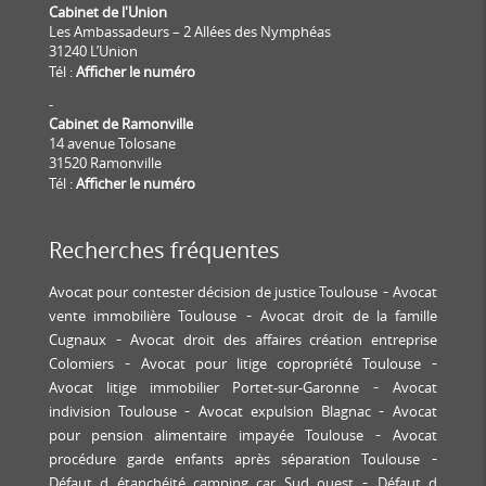
Cabinet de l'Union
Les Ambassadeurs – 2 Allées des Nymphéas
31240 L’Union
Tél :
Afficher le numéro
-
Cabinet de Ramonville
14 avenue Tolosane
31520 Ramonville
Tél :
Afficher le numéro
Recherches fréquentes
Avocat pour contester décision de justice Toulouse
Avocat
vente immobilière Toulouse
Avocat droit de la famille
Cugnaux
Avocat droit des affaires création entreprise
Colomiers
Avocat pour litige copropriété Toulouse
Avocat litige immobilier Portet-sur-Garonne
Avocat
indivision Toulouse
Avocat expulsion Blagnac
Avocat
pour pension alimentaire impayée Toulouse
Avocat
procédure garde enfants après séparation Toulouse
Défaut d étanchéité camping car Sud ouest
Défaut d