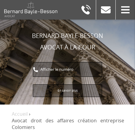
BERNARD
BAYLE-
BESSON
BERNARD BAYLE-BESSON
AVOCAT À LA COUR
Afficher le numéro
En savoir plus
Accueil
›
Avocat droit des affaires création entreprise
Colomiers