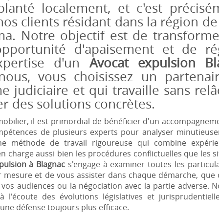
planté localement, et c'est précis
os clients résidant dans la région de
a. Notre objectif est de transforme
opportunité d'apaisement et de rég
xpertise d'un
Avocat expulsion Bl
nous, vous choisissez un partenai
 judiciaire et qui travaille sans rel
er des solutions concrètes.
obilier, il est primordial de bénéficier d'un accompagnem
ompétences de plusieurs experts pour analyser minutieuse
méthode de travail rigoureuse qui combine expérience
 charge aussi bien les procédures conflictuelles que les si
pulsion à Blagnac
s'engage à examiner toutes les particula
ur mesure et de vous assister dans chaque démarche, que c
vos audiences ou la négociation avec la partie adverse. N
 l'écoute des évolutions législatives et jurisprudentiel
i une défense toujours plus efficace.