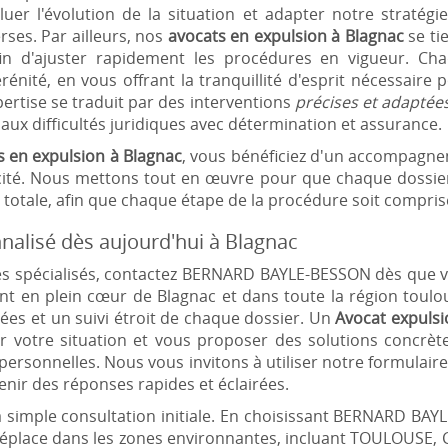
luer l'évolution de la situation et adapter notre stratégi
rses. Par ailleurs, nos
avocats en expulsion à Blagnac
se ti
fin d'ajuster rapidement les procédures en vigueur. Cha
érénité, en vous offrant la tranquillité d'esprit nécessair
ertise se traduit par des interventions
précises et adaptée
e aux difficultés juridiques avec détermination et assurance.
s en expulsion à Blagnac
, vous bénéficiez d'un accompagne
cacité. Nous mettons tout en œuvre pour que chaque dossier 
totale, afin que chaque étape de la procédure soit comprise 
nalisé dès aujourd'hui à Blagnac
es spécialisés, contactez BERNARD BAYLE-BESSON dès que vo
enant en plein cœur de Blagnac et dans toute la région toul
ées et un suivi étroit de chaque dossier. Un
Avocat expulsi
r votre situation et vous proposer des solutions concrèt
personnelles. Nous vous invitons à utiliser notre formulair
nir des réponses rapides et éclairées.
simple consultation initiale. En choisissant BERNARD BAY
 déplace dans les zones environnantes, incluant TOULOUSE,