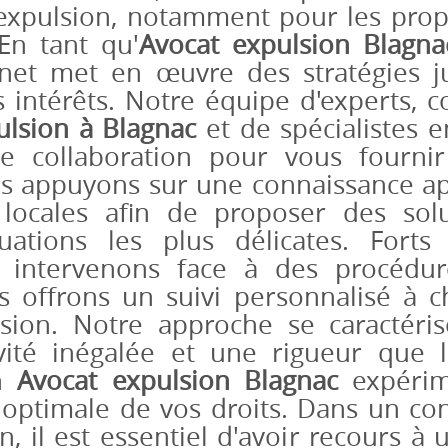
expulsion, notamment pour les propr
En tant qu'
Avocat expulsion Blagna
inet met en œuvre des stratégies j
 intérêts. Notre équipe d'experts, 
ulsion à Blagnac
et de spécialistes e
ite collaboration pour vous fourni
 appuyons sur une connaissance ap
locales afin de proposer des solu
uations les plus délicates. Forts
us intervenons face à des procédur
 offrons un suivi personnalisé à 
lsion. Notre approche se caractér
ivité inégalée et une rigueur que 
un
Avocat expulsion Blagnac
expérime
 optimale de vos droits. Dans un con
n, il est essentiel d'avoir recours à