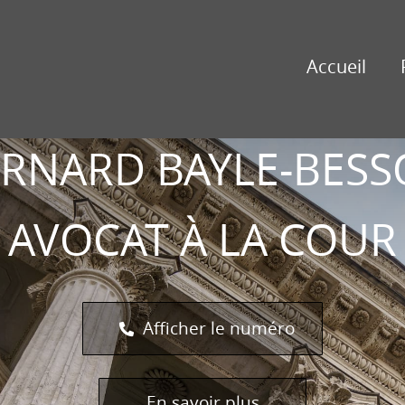
BERNARD
AYLE-
Accueil
BESSON
RNARD BAYLE-BES
AVOCAT À LA COUR
Afficher le numéro
En savoir plus