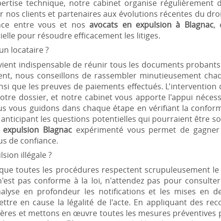
rtise technique, notre cabinet organise régulièrement de
r nos clients et partenaires aux évolutions récentes du droit 
ance entre vous et nos
avocats en expulsion à Blagnac
,
elle pour résoudre efficacement les litiges.
un locataire ?
 devient indispensable de réunir tous les documents probants
nt, nous conseillons de rassembler minutieusement chaq
si que les preuves de paiements effectués. L'intervention
 votre dossier, et notre cabinet vous apporte l'appui néce
us vous guidons dans chaque étape en vérifiant la confor
n anticipant les questions potentielles qui pourraient être s
 expulsion Blagnac
expérimenté vous permet de gagner e
us de confiance.
on illégale ?
r que toutes les procédures respectent scrupuleusement le 
n'est pas conforme à la loi, n'attendez pas pour consult
lyse en profondeur les notifications et les mises en de
ttre en cause la légalité de l'acte. En appliquant des rec
lières et mettons en œuvre toutes les mesures préventives