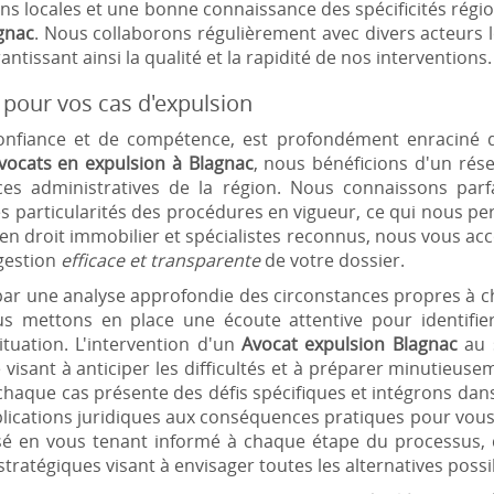
ions locales et une bonne connaissance des spécificités rég
gnac
. Nous collaborons régulièrement avec divers acteurs l
ntissant ainsi la qualité et la rapidité de nos interventions.
e pour vos cas d'expulsion
onfiance et de compétence, est profondément enraciné dan
vocats en expulsion à Blagnac
, nous bénéficions d'un rés
ces administratives de la région. Nous connaissons parfa
les particularités des procédures en vigueur, ce qui nous pe
s en droit immobilier et spécialistes reconnus, nous vous a
gestion
efficace et transparente
de votre dossier.
par une analyse approfondie des circonstances propres à 
s mettons en place une écoute attentive pour identifie
ituation. L'intervention d'un
Avocat expulsion Blagnac
au s
isant à anticiper les difficultés et à préparer minutieus
haque cas présente des défis spécifiques et intégrons dans
lications juridiques aux conséquences pratiques pour vous
isé en vous tenant informé à chaque étape du processus, qu
ratégiques visant à envisager toutes les alternatives possi