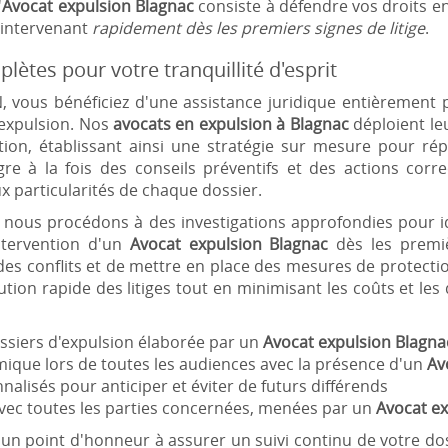
'
Avocat expulsion Blagnac
consiste à défendre vos droits e
 intervenant
rapidement dès les premiers signes de litige
.
lètes pour votre tranquillité d'esprit
vous bénéficiez d'une assistance juridique entièrement p
'expulsion. Nos
avocats en expulsion à Blagnac
déploient leu
tion, établissant ainsi une stratégie sur mesure pour r
re à la fois des conseils préventifs et des actions correc
x particularités de chaque dossier.
e, nous procédons à des investigations approfondies pour id
intervention d'un
Avocat expulsion Blagnac
dès les premi
 des conflits et de mettre en place des mesures de protec
ution rapide des litiges tout en minimisant les coûts et le
ossiers d'expulsion élaborée par un
Avocat expulsion Blagna
ique lors de toutes les audiences avec la présence d'un
Av
nalisés pour anticiper et éviter de futurs différends
vec toutes les parties concernées, menées par un
Avocat e
un point d'honneur à assurer un suivi continu de votre 