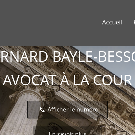
BERNARD
AYLE-
Accueil
BESSON
RNARD BAYLE-BES
AVOCAT À LA COUR
Afficher le numéro
En savoir plus