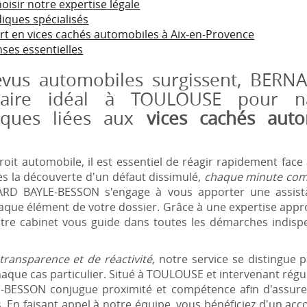
isir notre expertise légale
diques spécialisés
rt en vices cachés automobiles à Aix-en-Provence
ses essentielles
évus automobiles surgissent, BER
naire idéal à TOULOUSE pour n
diques liées aux
vices cachés auto
oit automobile, il est essentiel de réagir rapidement fac
Dès la découverte d'un défaut dissimulé,
chaque minute co
ARD BAYLE-BESSON s'engage à vous apporter une assista
que élément de votre dossier. Grâce à une expertise appr
otre cabinet vous guide dans toutes les démarches indis
transparence et de réactivité
, notre service se distingue 
aque cas particulier. Situé à TOULOUSE et intervenant régul
BESSON conjugue proximité et compétence afin d'assurer
chés. En faisant appel à notre équipe, vous bénéficiez d'un