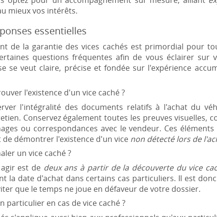
s optez pour un accompagnement sur mesure, alliant
ex
u mieux vos intérêts.
éponses essentielles
t de la garantie des vices cachés est primordial pour t
rtaines questions fréquentes afin de vous éclairer sur 
 se veut claire, précise et fondée sur l'expérience accu
uver l'existence d'un vice caché ?
rver l'intégralité des documents relatifs à l'achat du véhi
tretien. Conservez également toutes les preuves visuelles
gnages ou correspondances avec le vendeur. Ces éléments 
t de démontrer l'existence d'un vice
non détecté lors de l'ach
naler un vice caché ?
 agir est de
deux ans à partir de la découverte du vice ca
t la date d'achat dans certains cas particuliers. Il est donc
viter que le temps ne joue en défaveur de votre dossier.
 particulier en cas de vice caché ?