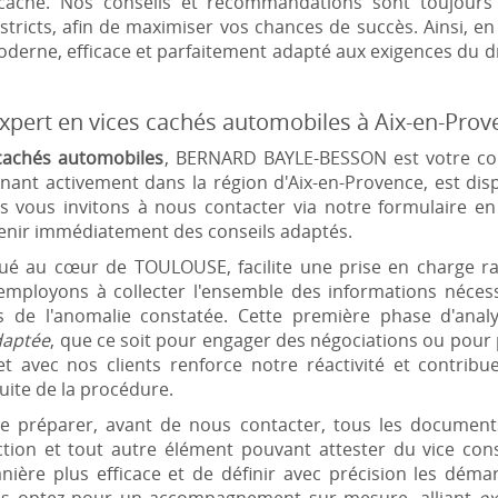
 caché. Nos conseils et recommandations sont toujours
stricts, afin de maximiser vos chances de succès. Ainsi, en
derne, efficace et parfaitement adapté aux exigences du d
expert en vices cachés automobiles à Aix-en-Pro
 cachés automobiles
, BERNARD BAYLE-BESSON est votre cont
nant activement dans la région d'Aix-en-Provence, est dis
s vous invitons à nous contacter via notre formulaire e
tenir immédiatement des conseils adaptés.
ué au cœur de TOULOUSE, facilite une prise en charge ra
employons à collecter l'ensemble des informations néces
es de l'anomalie constatée. Cette première phase d'an
daptée
, que ce soit pour engager des négociations ou pour p
t avec nos clients renforce notre réactivité et contribu
suite de la procédure.
réparer, avant de nous contacter, tous les documents u
ection et tout autre élément pouvant attester du vice con
nière plus efficace et de définir avec précision les démar