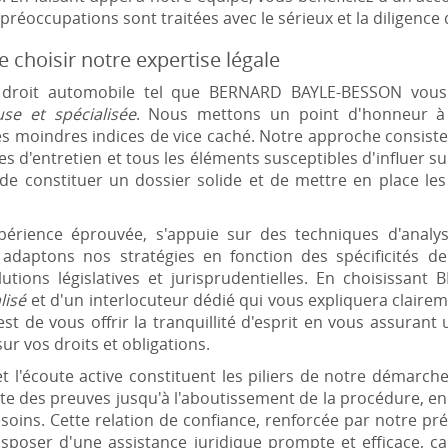
réoccupations sont traitées avec le sérieux et la diligence 
 choisir notre expertise légale
 droit automobile tel que BERNARD BAYLE-BESSON vous
use et spécialisée
. Nous mettons un point d'honneur à
es moindres indices de vice caché. Notre approche consiste
es d'entretien et tous les éléments susceptibles d'influer su
de constituer un dossier solide et de mettre en place les
xpérience éprouvée, s'appuie sur des techniques d'analys
adaptons nos stratégies en fonction des spécificités de
ions législatives et jurisprudentielles. En choisissan
lisé
et d'un interlocuteur dédié qui vous expliquera clair
est de vous offrir la tranquillité d'esprit en vous assurant
r vos droits et obligations.
 et l'écoute active constituent les piliers de notre déma
cte des preuves jusqu'à l'aboutissement de la procédure, en
soins. Cette relation de confiance, renforcée par notre pré
isposer d'une assistance juridique prompte et efficace, 