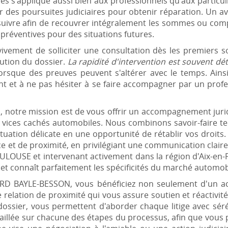
hés s'applique aussi bien aux professionnels qu'aux particuli
des poursuites judiciaires pour obtenir réparation. Un av
 suivre afin de recouvrer intégralement les sommes ou com
préventives pour des situations futures.
vement de solliciter une consultation dès les premiers s
itution du dossier.
La rapidité d'intervention est souvent d
 lorsque des preuves peuvent s'altérer avec le temps. Ai
nt et à ne pas hésiter à se faire accompagner par un profe
notre mission est de vous offrir un accompagnement jurid
x vices cachés automobiles. Nous combinons savoir-faire te
tuation délicate en une opportunité de rétablir vos droits. 
e et de proximité, en privilégiant une communication clai
OULOUSE et intervenant activement dans la région d'Aix-en-
s et connaît parfaitement les spécificités du marché automob
ARD BAYLE-BESSON, vous bénéficiez non seulement d'un 
elation de proximité qui vous assure soutien et réactivité
dossier, vous permettent d'aborder chaque litige avec sé
aillée sur chacune des étapes du processus, afin que vous 