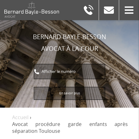
BERNARD
BAYLE-
BESSON
BERNARD BAYLE-BESSON
AVOCAT À LA COUR
Afficher le numéro
En savoir plus
Accueil
›
Avocat procédure garde enfants après
séparation Toulouse