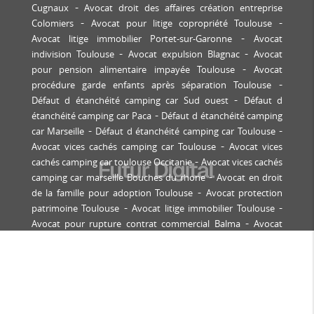
Cugnaux
Avocat droit des affaires création entreprise
Colomiers
Avocat pour litige copropriété Toulouse
Avocat litige immobilier Portet-sur-Garonne
Avocat
indivision Toulouse
Avocat expulsion Blagnac
Avocat
pour pension alimentaire impayée Toulouse
Avocat
procédure garde enfants après séparation Toulouse
Défaut d étanchéité camping car Sud ouest
Défaut d
étanchéité camping car Paca
Défaut d étanchéité camping
car Marseille
Défaut d étanchéité camping car Toulouse
Avocat vices cachés camping car Toulouse
Avocat vices
cachés camping car toulouse Occitanie
Avocat vices cachés
camping car marseille Bouches du rhone
Avocat en droit
de la famille pour adoption Toulouse
Avocat protection
patrimoine Toulouse
Avocat litige immobilier Toulouse
Avocat pour rupture contrat commercial Balma
Avocat
droit immobilier Balma
Avocat contentieux locatif
Tournefeuille
Avocat bail commercial Labège
Avocat
expulsion locataire Toulouse
Avocat pour contentieux
construction immobilière Castanet-Tolosan
Avocat
copropriété Toulouse
Avocat pour recouvrement de