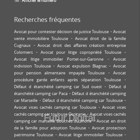
Tél :
Afficher le numéro
Recherches fréquentes
Avocat pour contester décision de justice Toulouse
Avocat
vente immobilière Toulouse
Avocat droit de la famille
Cugnaux
Avocat droit des affaires création entreprise
Colomiers
Avocat pour litige copropriété Toulouse
Avocat litige immobilier Portet-sur-Garonne
Avocat
indivision Toulouse
Avocat expulsion Blagnac
Avocat
pour pension alimentaire impayée Toulouse
Avocat
procédure garde enfants après séparation Toulouse
Défaut d étanchéité camping car Sud ouest
Défaut d
étanchéité camping car Paca
Défaut d étanchéité camping
car Marseille
Défaut d étanchéité camping car Toulouse
Avocat vices cachés camping car Toulouse
Avocat vices
cachés camping car toulouse Occitanie
Avocat vices cachés
camping car marseille Bouches du rhone
Avocat en droit
de la famille pour adoption Toulouse
Avocat protection
patrimoine Toulouse
Avocat litige immobilier Toulouse