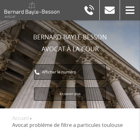
BERNARD
BAYLE-
BESSON
BERNARD BAYLE-BESSON
AVOCAT À LA COUR
Afficher le numéro
En savoir plus
Accueil
›
Avocat probléme de filtre a particules toulouse