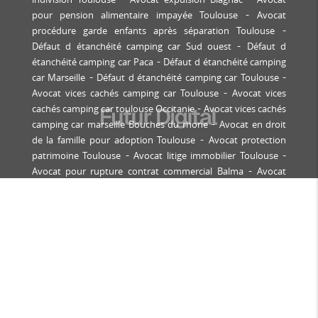
pour pension alimentaire impayée Toulouse
Avocat
procédure garde enfants après séparation Toulouse
Défaut d étanchéité camping car Sud ouest
Défaut d
étanchéité camping car Paca
Défaut d étanchéité camping
car Marseille
Défaut d étanchéité camping car Toulouse
Avocat vices cachés camping car Toulouse
Avocat vices
cachés camping car toulouse Occitanie
Avocat vices cachés
camping car marseille Bouches du rhone
Avocat en droit
de la famille pour adoption Toulouse
Avocat protection
patrimoine Toulouse
Avocat litige immobilier Toulouse
Avocat pour rupture contrat commercial Balma
Avocat
droit immobilier Balma
Avocat contentieux locatif
Tournefeuille
Avocat bail commercial Labège
Avocat
expulsion locataire Toulouse
Avocat pour contentieux
construction immobilière Castanet-Tolosan
Avocat
copropriété Toulouse
Avocat pour recouvrement de
créances professionnelles Toulouse
Avocat copropriété
Saint-Orens
Avocat droit des affaires Toulouse
Avocat
défense victime accident corporel Toulouse
Avocat droit
de la famille Toulouse
Avocat spécialiste divorce