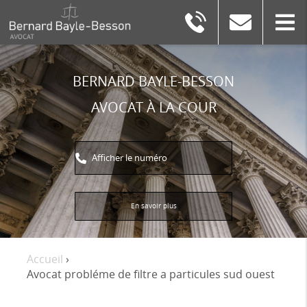
BERNARD
BAYLE-
BESSON
BERNARD BAYLE-BESSON
AVOCAT À LA COUR
Afficher le numéro
En savoir plus
Accueil
›
Avocat probléme de filtre a particules sud ouest