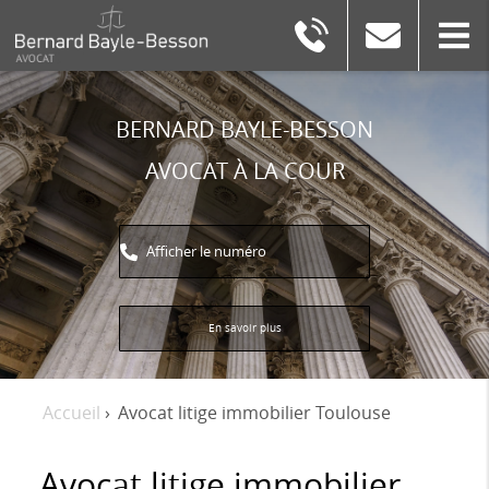
BERNARD
BAYLE-
BESSON
BERNARD BAYLE-BESSON
AVOCAT À LA COUR
Afficher le numéro
En savoir plus
Accueil
›
Avocat litige immobilier Toulouse
Avocat litige immobilier