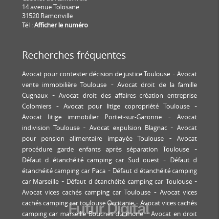
14 avenue Tolosane
31520 Ramonville
Tél :
Afficher le numéro
Recherches fréquentes
Avocat pour contester décision de justice Toulouse
Avocat
vente immobilière Toulouse
Avocat droit de la famille
Cugnaux
Avocat droit des affaires création entreprise
Colomiers
Avocat pour litige copropriété Toulouse
Avocat litige immobilier Portet-sur-Garonne
Avocat
indivision Toulouse
Avocat expulsion Blagnac
Avocat
pour pension alimentaire impayée Toulouse
Avocat
procédure garde enfants après séparation Toulouse
Défaut d étanchéité camping car Sud ouest
Défaut d
étanchéité camping car Paca
Défaut d étanchéité camping
car Marseille
Défaut d étanchéité camping car Toulouse
Avocat vices cachés camping car Toulouse
Avocat vices
cachés camping car toulouse Occitanie
Avocat vices cachés
camping car marseille Bouches du rhone
Avocat en droit