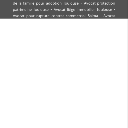
de la famille pour adoption Toulouse
Avocat protection
patrimoine Toulouse
Avocat litige immobilier Toulouse
Avocat pour rupture contrat commercial Balma
Avocat
droit immobilier Balma
Avocat contentieux locatif
Tournefeuille
Avocat bail commercial Labège
Avocat
expulsion locataire Toulouse
Avocat pour contentieux
construction immobilière Castanet-Tolosan
Avocat
copropriété Toulouse
Avocat pour recouvrement de
créances professionnelles Toulouse
Avocat copropriété
Saint-Orens
Avocat droit des affaires Toulouse
Avocat
défense victime accident corporel Toulouse
Avocat droit
de la famille Toulouse
Avocat spécialiste divorce
contentieux Toulouse
Comment choisir son avocat pour
un divorce Toulouse
Renouvellement de bail commercial
Marseille
Renouvellement de bail commercial toulouse
Comment se défendre pour stupéfiants au volant
Comment se défendre pour alcool au volant
Faire une
procédure pour défaut de conformité
Faire une procédure
pour vices cachés
Avocat probléme de filtre a particules
sud ouest
Avocat probléme de filtre a particules toulouse