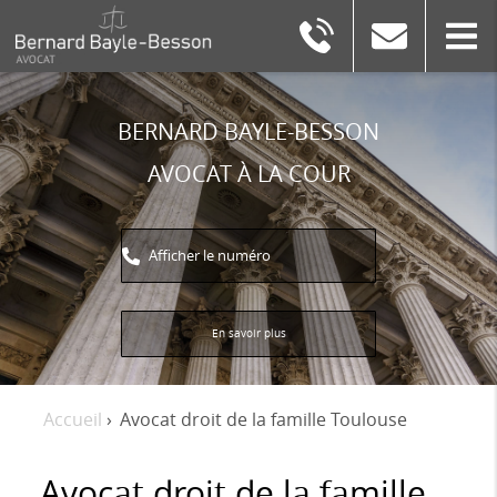
BERNARD
BAYLE-
BESSON
BERNARD BAYLE-BESSON
AVOCAT À LA COUR
Afficher le numéro
En savoir plus
Accueil
›
Avocat droit de la famille Toulouse
Avocat droit de la famille