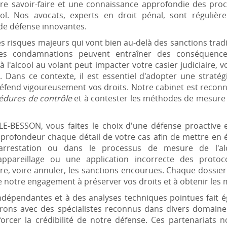
tre savoir-faire et une connaissance approfondie des procé
lcool. Nos avocats, experts en droit pénal, sont réguliè
 de défense innovantes.
s risques majeurs qui vont bien au-delà des sanctions tradit
les condamnations peuvent entraîner des conséquence
 à l'alcool au volant peut impacter votre casier judiciaire,
 Dans ce contexte, il est essentiel d'adopter une stratégi
défend vigoureusement vos droits. Notre cabinet est recon
cédures de contrôle
et à contester les méthodes de mesure de
E-BESSON, vous faites le choix d'une défense proactive e
 profondeur chaque détail de votre cas afin de mettre en é
arrestation ou dans le processus de mesure de l'al
appareillage ou une application incorrecte des protoc
e, voire annuler, les sanctions encourues. Chaque dossier 
 notre engagement à préserver vos droits et à obtenir les me
indépendantes et à des analyses techniques pointues fait é
rons avec des spécialistes reconnus dans divers domaines,
forcer la crédibilité de notre défense. Ces partenariats n