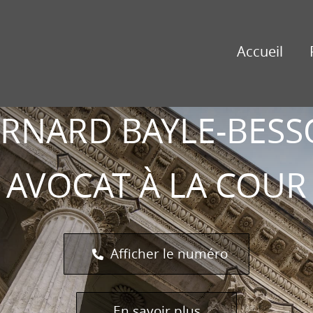
BERNARD
AYLE-
Accueil
BESSON
RNARD BAYLE-BES
AVOCAT À LA COUR
Afficher le numéro
En savoir plus