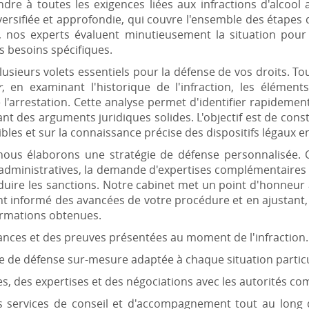
dre à toutes les exigences liées aux infractions d'alcool
versifiée et approfondie, qui couvre l'ensemble des étapes 
t, nos experts évaluent minutieusement la situation pour
s besoins spécifiques.
lusieurs volets essentiels pour la défense de vos droits. T
r
, en examinant l'historique de l'infraction, les élémen
 l'arrestation. Cette analyse permet d'identifier rapidement 
nt des arguments juridiques solides. L'objectif est de cons
bles et sur la connaissance précise des dispositifs légaux e
 nous élaborons une stratégie de défense personnalisée. C
administratives, la demande d'expertises complémentaires 
éduire les sanctions. Notre cabinet met un point d'honneur à
t informé des avancées de votre procédure et en ajustant,
ormations obtenues.
tances et des preuves présentées au moment de l'infraction.
ie de défense sur-mesure adaptée à chaque situation particu
es, des expertises et des négociations avec les autorités c
 services de conseil et d'accompagnement tout au long de