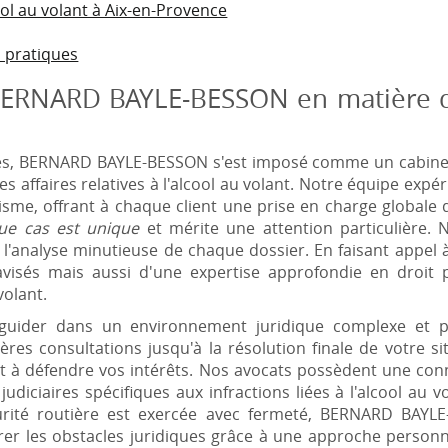
ol au volant à Aix-en-Provence
s pratiques
BERNARD BAYLE-BESSON en matière d'
, BERNARD BAYLE-BESSON s'est imposé comme un cabinet j
es affaires relatives à l'alcool au volant. Notre équipe exp
isme, offrant à chaque client une prise en charge globale 
ue cas est unique
et mérite une attention particulière.
 l'analyse minutieuse de chaque dossier. En faisant appel à
visés mais aussi d'une expertise approfondie en droit 
volant.
guider dans un environnement juridique complexe et p
s consultations jusqu'à la résolution finale de votre sit
 à défendre vos intérêts. Nos avocats possèdent une conna
udiciaires spécifiques aux infractions liées à l'alcool au v
urité routière est exercée avec fermeté, BERNARD BAYL
trer les obstacles juridiques grâce à une approche person