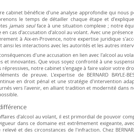
tre cabinet bénéficie d'une analyse approfondie qui nous 
renons le temps de détailler chaque étape et d'explique
êtes
jamais seul
face à une situation complexe ; notre équ
e en cas d'accusation d'alcool au volant. Avec une présenc
lièrement à Aix-en-Provence, notre expertise juridique s'
nt ainsi les interactions avec les autorités et les autres inter
conséquences d'une accusation en lien avec l'alcool au vol
es et innovantes. Que vous soyez confronté à une suspen
répressives, notre cabinet s'engage à faire valoir votre dro
 éléments de preuve. L'expertise de BERNARD BAYLE-B
ntinue en droit pénal et une stratégie d'intervention ada
és vers l'avenir, en alliant tradition et modernité dans
possible.
 différence
s affaires d'alcool au volant, il est primordial de pouvoir co
en vigueur dans ce domaine est extrêmement exigeante, avec
e relevé et des circonstances de l'infraction. Chez BER