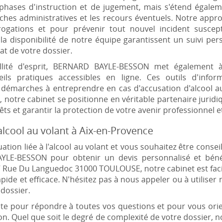
 phases d'instruction et de jugement, mais s'étend égalem
hes administratives et les recours éventuels. Notre appr
ogations et pour prévenir tout nouvel incident suscepti
 la disponibilité de notre équipe garantissent un suivi pers
at de votre dossier.
uillité d'esprit, BERNARD BAYLE-BESSON met également à
ils pratiques accessibles en ligne. Ces outils d'info
 démarches à entreprendre en cas d'accusation d'alcool au 
 notre cabinet se positionne en véritable partenaire juridiq
ts et garantir la protection de votre avenir professionnel e
alcool au volant à Aix-en-Provence
ation liée à l'alcool au volant et vous souhaitez être consei
LE-BESSON pour obtenir un devis personnalisé et bén
 17 Rue Du Languedoc 31000 TOULOUSE, notre cabinet est fac
pide et efficace. N'hésitez pas à nous appeler ou à utiliser
 dossier.
te pour répondre à toutes vos questions et pour vous orien
ion. Quel que soit le degré de complexité de votre dossier, 